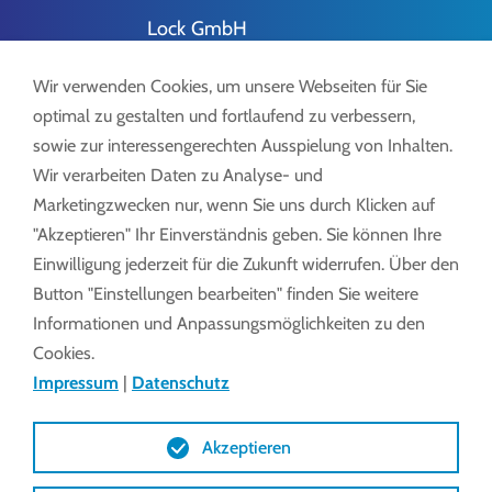
Lock GmbH
Freimut-Lock-Str. 2
D-88521 Ertingen
Wir verwenden Cookies, um unsere Webseiten für Sie
optimal zu gestalten und fortlaufend zu verbessern,
sowie zur interessengerechten Ausspielung von Inhalten.
Wir verarbeiten Daten zu Analyse- und
Marketingzwecken nur, wenn Sie uns durch Klicken auf
Tel.:
+49 7371 9508-0
"Akzeptieren" Ihr Einverständnis geben. Sie können Ihre
info@lockdrives
.com
Einwilligung jederzeit für die Zukunft widerrufen. Über den
www.lock.gmbh
Button "Einstellungen bearbeiten" finden Sie weitere
Informationen und Anpassungsmöglichkeiten zu den
Cookies.
Impressum
|
Datenschutz
Impressum
Datenschutz
AGB
Akzeptieren